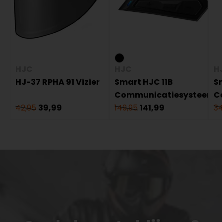
HJC
HJC
H
HJ-37 RPHA 91 Vizier
Smart HJC 11B
S
Communicatiesysteem
C
42,95
39,99
149,95
141,99
34