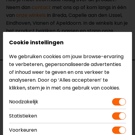
Neem dan
contact
met ons op of kom langs in één
van
onze winkels
in Breda, Capelle aan den IJssel,
Eindhoven, Vianen of Apeldoorn. In de winkels kun je
het product bekijken & passen en staan onze
verkoopmedewerkers voor je klaar met advies.
Cookie instellingen
Bekijk onze andere
systeemhelmen.
We gebruiken cookies om jouw browse-ervaring
te verbeteren, gepersonaliseerde advertenties
Specificaties
of inhoud weer te geven en ons verkeer te
analyseren. Door op ‘Alles accepteren’ te
Naam
RPHA 91 Carbon Noela
klikken, stem je in met ons gebruik van cookies.
Systeemhelm
Noodzakelijk
Model
1351863
Merk
HJC
Statistieken
Kleur
Zwart-Rood
Certificering
ECE 22.06
Voorkeuren
Communicatie
Universeel voorbereid,