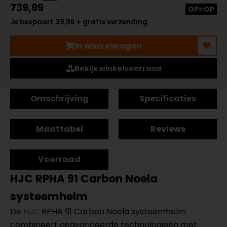
739,99
OP=OP
Je bespaart 39,96 + gratis verzending
In winkelwagen
Bekijk winkelvoorraad
Omschrijving
Specificaties
Maattabel
Reviews
Voorraad
HJC RPHA 91 Carbon Noela
systeemhelm
De
HJC
RPHA 91 Carbon Noela systeemhelm
combineert geavanceerde technologieën met