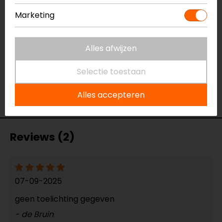
Geintegreerd
Marketing
voorbereid
Kinbandsluiting
Ratelsluiting
Alles afwijzen
Materiaal
Carbon
Pinlock
Inbegrepen
Selectie toestaan
Rijstijl
Touring, Adventure
Geïntegreerd
Ja
Alles accepteren
zonnevizier
Reviews (2)
07-09-2025
geen toelichting gegeven
- de Bruin