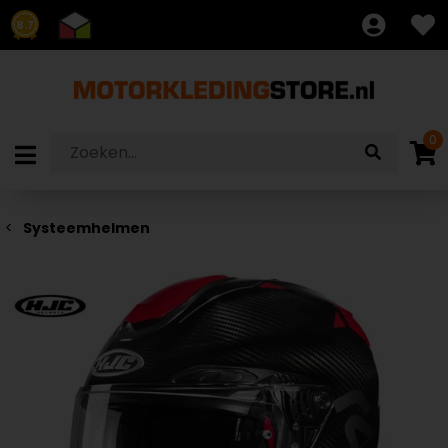
8.7
0
Systeemhelmen