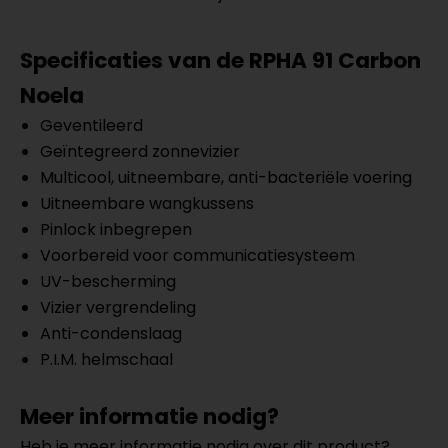
Specificaties van de RPHA 91 Carbon
Noela
Geventileerd
Geïntegreerd zonnevizier
Multicool, uitneembare, anti-bacteriële voering
Uitneembare wangkussens
Pinlock inbegrepen
Voorbereid voor communicatiesysteem
UV-bescherming
Vizier vergrendeling
Anti-condenslaag
P.I.M. helmschaal
Meer informatie nodig?
Heb je meer informatie nodig over dit product?