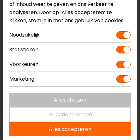
of inhoud weer te geven en ons verkeer te
buitenschaal
analyseren. Door op ‘Alles accepteren’ te
3 buitenschaalmaten
klikken, stem je in met ons gebruik van cookies.
ECE 22.06
ACS geavanceerd ventilatiesysteem
Noodzakelijk
HJ-38 vizier met 99% UV bescherming en anti-
kras coating
Statistieken
Dual-lock systeem vizier
Geïntegreerd zonnevizier, dynamic multi-step
Voorkeuren
Inclusief Pinlock
Uitneembare en wasbare binnenvoering
Marketing
Antibacteriële binnenvoering
Emergency kit
Alles afwijzen
Aerodynamische schaalstructuur
Voorbereid voor SMART HJC 11B, 21B & 50B
Selectie toestaan
Bluetooth
Alles accepteren
Meer informatie nodig?