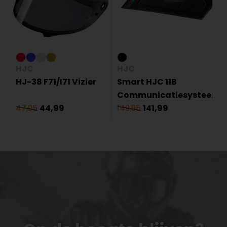
HJC
HJC
HJ-38 F71/I71 Vizier
Smart HJC 11B
Communicatiesysteem
47,95
44,99
149,95
141,99