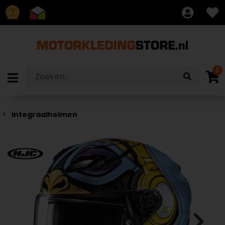
8.7
0
Integraalhelmen