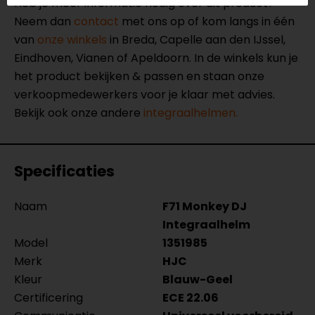
Heb je meer informatie nodig over dit product?
Neem dan
contact
met ons op of kom langs in één
van
onze winkels
in Breda, Capelle aan den IJssel,
Eindhoven, Vianen of Apeldoorn. In de winkels kun je
het product bekijken & passen en staan onze
verkoopmedewerkers voor je klaar met advies.
Bekijk ook onze andere
integraalhelmen.
Specificaties
Naam
F71 Monkey DJ
Integraalhelm
Model
1351985
Merk
HJC
Kleur
Blauw-Geel
Certificering
ECE 22.06