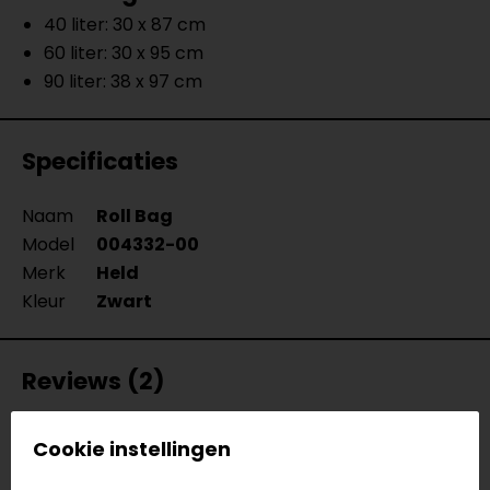
40 liter: 30 x 87 cm
60 liter: 30 x 95 cm
90 liter: 38 x 97 cm
Specificaties
Naam
Roll Bag
Model
004332-00
Merk
Held
Kleur
Zwart
Reviews (2)
Cookie instellingen
19-06-2024