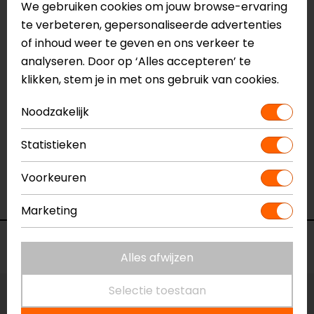
We gebruiken cookies om jouw browse-ervaring
Perfecte tas om mijn spullen droog te houden
te verbeteren, gepersonaliseerde advertenties
Goede prijs kwaliteit verhouding. Erg blij mee
of inhoud weer te geven en ons verkeer te
- De mooij
analyseren. Door op ‘Alles accepteren’ te
klikken, stem je in met ons gebruik van cookies.
Noodzakelijk
26-04-2023
Mooie robuuste tas. Verwacht veel van de
Statistieken
duurzaamheid en het gebruik.
Voorkeuren
- Van Bussel
Marketing
Voorraad
Alles afwijzen
Selectie toestaan
Maat:
60 Liter