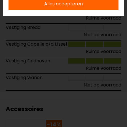
Alles accepteren
Vestiging Apeldoorn
Ruime voorraad
Vestiging Breda
Niet op voorraad
Vestiging Capelle a/d IJssel
Ruime voorraad
Vestiging Eindhoven
Ruime voorraad
Vestiging Vianen
Niet op voorraad
Accessoires
-14%