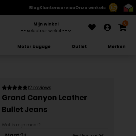
Blog
Klantenservice
Onze winkels
8.7
0
Mijn winkel
Motor bagage
Outlet
Merken
12 reviews
Grand Canyon Leather
Bullet Jeans
Wat is mijn maat?
Maat:
34
direct leverbaar