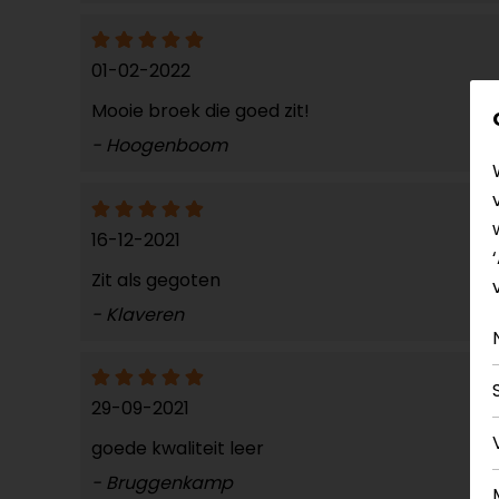
01-02-2022
Mooie broek die goed zit!
- Hoogenboom
16-12-2021
Zit als gegoten
- Klaveren
29-09-2021
goede kwaliteit leer
- Bruggenkamp