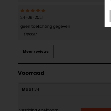
24-08-2021
geen toelichting gegeven
- Dekker
Voorraad
Maat:
34
Vestiging Apeldoorn