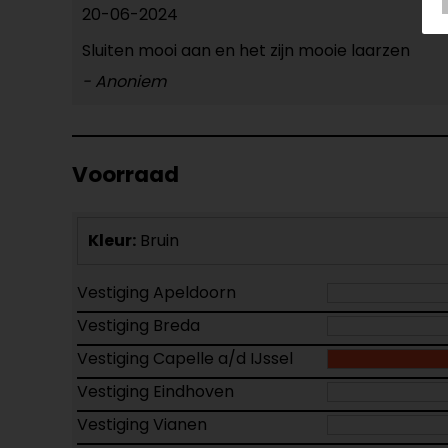
20-06-2024
Sluiten mooi aan en het zijn mooie laarzen
- Anoniem
Voorraad
Kleur:
Bruin
Vestiging Apeldoorn
Vestiging Breda
Vestiging Capelle a/d IJssel
Vestiging Eindhoven
Vestiging Vianen