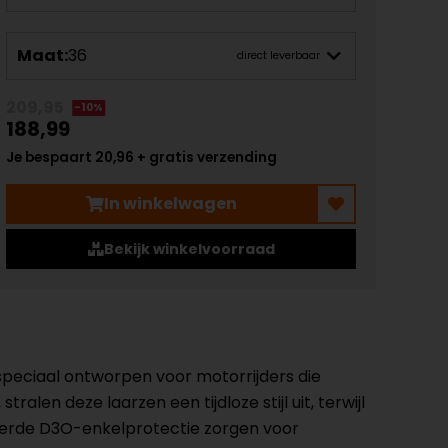
Maat:
36
direct leverbaar
209,95
-10%
188,99
Je bespaart 20,96 + gratis verzending
In winkelwagen
Bekijk winkelvoorraad
eciaal ontworpen voor motorrijders die
len deze laarzen een tijdloze stijl uit, terwijl
eerde D3O-enkelprotectie zorgen voor