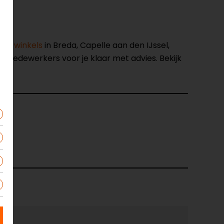
nze winkels
in Breda, Capelle aan den IJssel,
opmedewerkers voor je klaar met advies. Bekijk