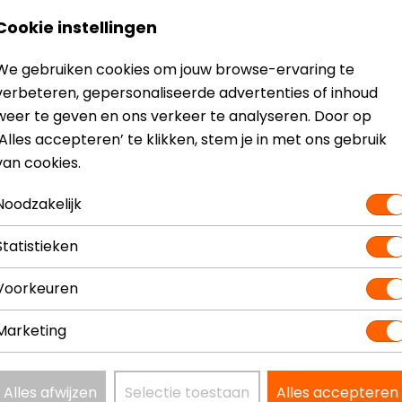
Cookie instellingen
We gebruiken cookies om jouw browse-ervaring te
? Neem dan
contact
met ons op of kom langs in één van
o
verbeteren, gepersonaliseerde advertenties of inhoud
kun je het product bekijken & passen en staan onze verko
weer te geven en ons verkeer te analyseren. Door op
‘Alles accepteren’ te klikken, stem je in met ons gebruik
van cookies.
Noodzakelijk
Statistieken
Model
735.2102
Kleur
Bruin
Voorkeuren
Marketing
Alles afwijzen
Selectie toestaan
Alles accepteren