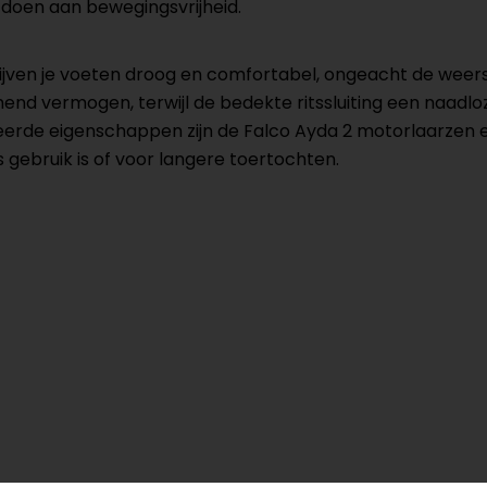
doen aan bewegingsvrijheid.
ijven je voeten droog en comfortabel, ongeacht de weer
vermogen, terwijl de bedekte ritssluiting een naadloze en
eerde eigenschappen zijn de Falco Ayda 2 motorlaarzen een
 gebruik is of voor langere toertochten.