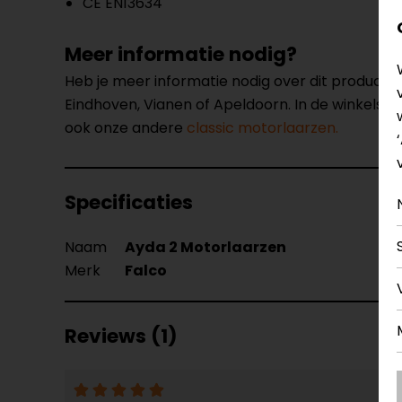
CE EN13634
Meer informatie nodig?
Heb je meer informatie nodig over dit product
Eindhoven, Vianen of Apeldoorn. In de winkels 
ook onze andere
classic motorlaarzen.
Specificaties
Naam
Ayda 2 Motorlaarzen
Merk
Falco
Reviews (1)