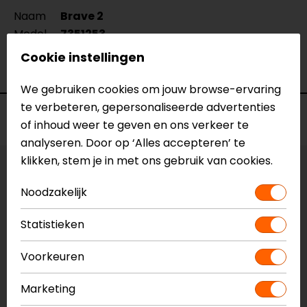
Naam
Brave 2
Model
7351253
Merk
Falco
Cookie instellingen
Kleur
Zwart
We gebruiken cookies om jouw browse-ervaring
te verbeteren, gepersonaliseerde advertenties
Voorraad
of inhoud weer te geven en ons verkeer te
analyseren. Door op ‘Alles accepteren’ te
klikken, stem je in met ons gebruik van cookies.
Maat:
43
Noodzakelijk
Vestiging Apeldoorn
Statistieken
Niet op voorraad
Vestiging Breda
Voorkeuren
Niet op voorraad
Marketing
Vestiging Capelle a/d IJssel