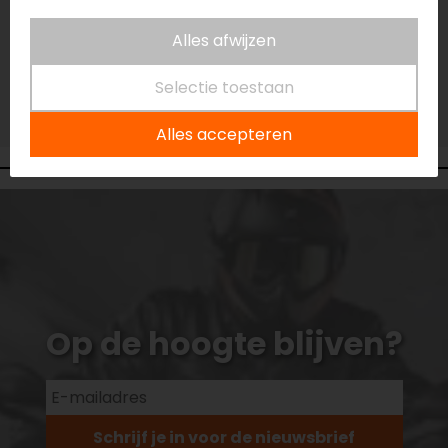
Niet op voorraad
Vestiging Eindhoven
Alles afwijzen
Niet op voorraad
Selectie toestaan
Vestiging Vianen
Niet op voorraad
Alles accepteren
Op de hoogte blijven?
Schrijf je in voor de nieuwsbrief