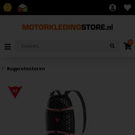
8.7
0
Rugprotectoren