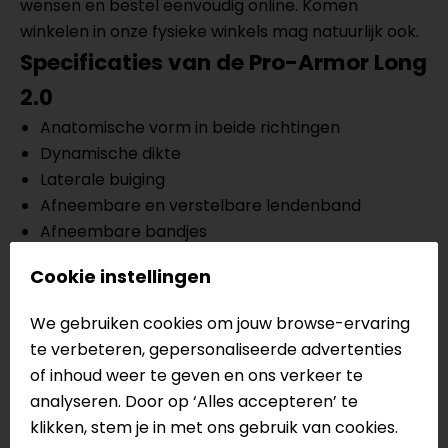
wensen en bestel eenvoudig online. Komen
winkelen in onze fysieke winkels mag natuurlijk ook.
Specificaties van de Pro-Armor Long
2.0
Anatomische vorm in beide richtingen
Dynamische dikte
Laterale buiging
Afneembare en verstelbare lendenband
Afneembare bandjes
Rotatie stretch
Cookie instellingen
Gemaakt van koolstof-elastomeer,
geëxpandeerd nitrilrubber en thermoplastische
We gebruiken cookies om jouw browse-ervaring
lagers
te verbeteren, gepersonaliseerde advertenties
Gecertificeerd volgens CE - Cat. II - EN
of inhoud weer te geven en ons verkeer te
1621.2/2014 lev. 2 Standaard
analyseren. Door op ‘Alles accepteren’ te
Functioneel patroon
klikken, stem je in met ons gebruik van cookies.
Geperforeerde structuur