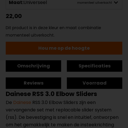
Maat:
Universeel
momenteel uitverkocht
22,00
Dit product is in deze kleur en maat combinatie
momenteel uitverkocht.
Hou me op de hoogte
Omschrijving
Specificaties
Reviews
Voorraad
Dainese RSS 3.0 Elbow Sliders
De
Dainese
RSS 3.0 Elbow Sliders zijn een
vervangende set met replacable slider system
(rss). De bevestiging is snel en intuïtief, ontworpen
om het gemakkelijk te maken de insteekrichting