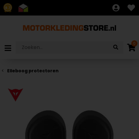
8.7
0
Elleboog protectoren