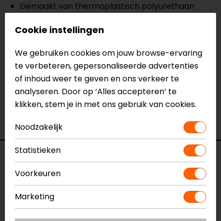
Gemaakt van thermoplastisch polyurethaan
Meer informatie nodig?
Cookie instellingen
Heb je meer informatie nodig over dit product?
We gebruiken cookies om jouw browse-ervaring
Neem dan
contact
met ons op of kom langs in één
te verbeteren, gepersonaliseerde advertenties
van
onze winkels
in Breda, Capelle aan den IJssel,
of inhoud weer te geven en ons verkeer te
Eindhoven, Vianen of Apeldoorn. In de winkels kun je
analyseren. Door op ‘Alles accepteren’ te
het product bekijken & passen en staan onze
klikken, stem je in met ons gebruik van cookies.
verkoopmedewerkers voor je klaar met advies.
Bekijk onze andere
losse protectoren.
Noodzakelijk
Statistieken
Specificaties
Voorkeuren
Naam
Elleboog Slider RSS 3.0
Model
Marketing
201876203
Merk
Dainese