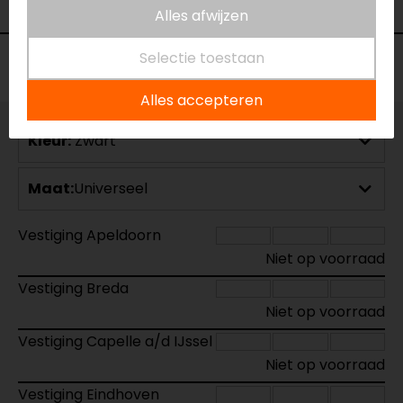
Kleur
Zwart
Alles afwijzen
Selectie toestaan
Voorraad
Alles accepteren
Kleur:
Zwart
Maat:
Universeel
Vestiging Apeldoorn
Niet op voorraad
Vestiging Breda
Niet op voorraad
Vestiging Capelle a/d IJssel
Niet op voorraad
Vestiging Eindhoven