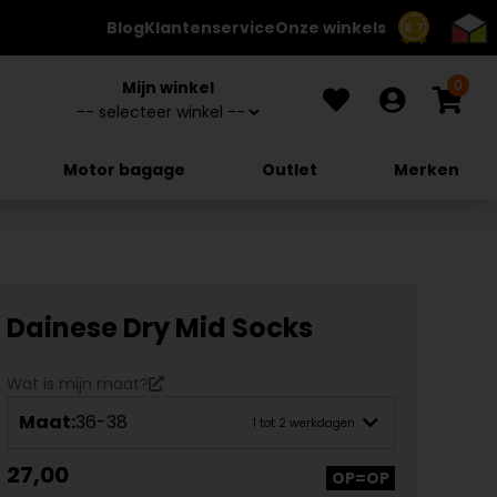
Blog
Klantenservice
Onze winkels
8.7
0
Mijn winkel
Motor bagage
Outlet
Merken
Dainese Dry Mid Socks
Wat is mijn maat?
Maat:
36-38
1 tot 2 werkdagen
27,00
OP=OP