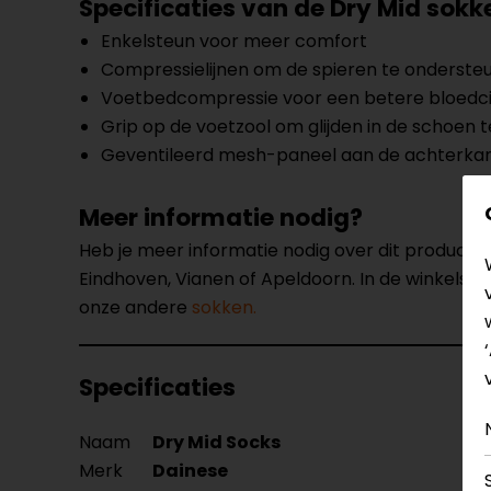
Specificaties van de Dry Mid sokk
Enkelsteun voor meer comfort
Compressielijnen om de spieren te ondersteune
Voetbedcompressie voor een betere bloedci
Grip op de voetzool om glijden in de schoen
Geventileerd mesh-paneel aan de achterkan
Meer informatie nodig?
Heb je meer informatie nodig over dit product
Eindhoven, Vianen of Apeldoorn. In de winkels 
onze andere
sokken.
Specificaties
Naam
Dry Mid Socks
Merk
Dainese