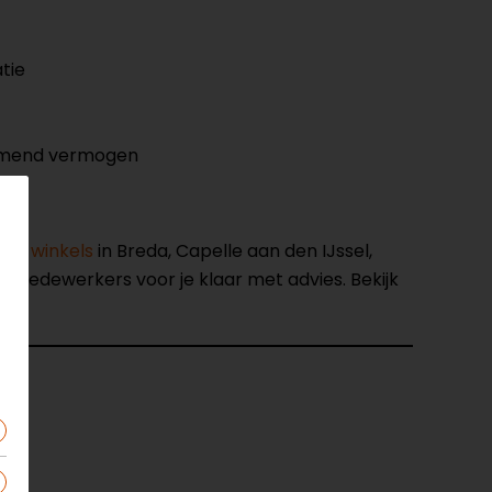
tie
demend vermogen
nze winkels
in Breda, Capelle aan den IJssel,
opmedewerkers voor je klaar met advies. Bekijk