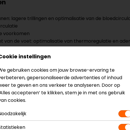
en
n: lagere trillingen en optimalisatie van de bloedcircula
rculatie
 te voorkomen
t van de voet: optimalisatie van thermoregulatie en a
Cookie instellingen
? Neem dan
contact
met ons op of kom langs in één van
o
We gebruiken cookies om jouw browse-ervaring te
kun je het product bekijken & passen en staan onze verko
verbeteren, gepersonaliseerde advertenties of inhoud
weer te geven en ons verkeer te analyseren. Door op
‘Alles accepteren’ te klikken, stem je in met ons gebruik
van cookies.
Noodzakelijk
Model
201996272
Kleur
Zwart-Blauw
Statistieken