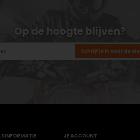
Op de hoogte blijven?
Schrijf je in voor de n
LS
INFORMATIE
JE ACCOUNT