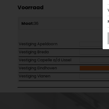
Voorraad
Maat:
36
Vestiging Apeldoorn
Vestiging Breda
Vestiging Capelle a/d IJssel
Vestiging Eindhoven
Vestiging Vianen