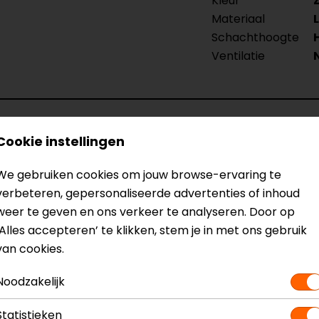
Kleur
Materiaal
Schachthoogte
Ventilatie
Cookie instellingen
We gebruiken cookies om jouw browse-ervaring te
verbeteren, gepersonaliseerde advertenties of inhoud
weer te geven en ons verkeer te analyseren. Door op
en. Ze zitten fantastisch en de service van motorkleding
‘Alles accepteren’ te klikken, stem je in met ons gebruik
van de levering maar dat viel uiteindelijk erg mee. Ik w
van cookies.
Noodzakelijk
Statistieken