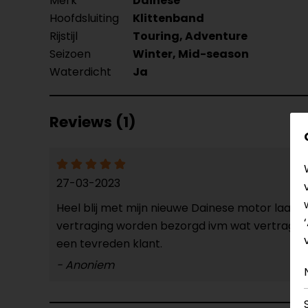
Merk
Dainese
Hoofdsluiting
Klittenband
Rijstijl
Touring, Adventure
Seizoen
Winter, Mid-season
Waterdicht
Ja
Reviews (1)
27-03-2023
Heel blij met mijn nieuwe Dainese motor laarz
vertraging worden bezorgd ivm wat vertraging 
een tevreden klant.
- Anoniem