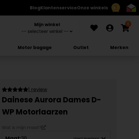
Blog
Klantenservice
Onze winkels
8.7
0
Mijn winkel
Motor bagage
Outlet
Merken
1 review
Dainese Aurora Dames D-
WP Motorlaarzen
Wat is mijn maat?
Maat:
36
direct leverbaar