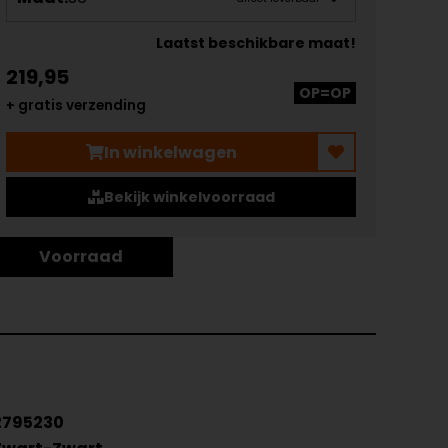
Laatst beschikbare maat!
219,95
OP=OP
+ gratis verzending
In winkelwagen
Bekijk winkelvoorraad
Voorraad
2795230