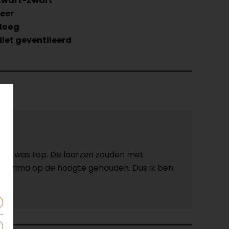
Zwart-Zwart
Leer
Hoog
Niet geventileerd
store was top. De laarzen zouden met
erd prima op de hoogte gehouden. Dus ik ben