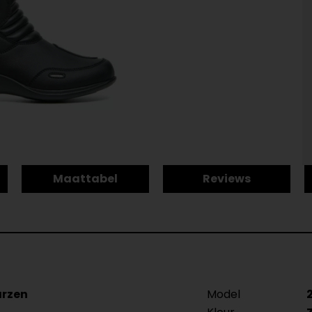
Maattabel
Reviews
arzen
Model