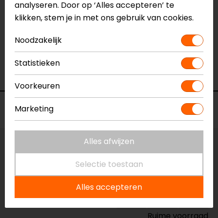
analyseren. Door op ‘Alles accepteren’ te
Specificaties
klikken, stem je in met ons gebruik van cookies.
Naam
Leather Shoe Pad Bruin
Noodzakelijk
Model
120660
Merk
CLAW
Statistieken
Kleur
Bruin
Voorkeuren
Voorraad
Marketing
Alles afwijzen
Maat:
Universeel
Selectie toestaan
Vestiging Apeldoorn
Alles accepteren
Ruime voorraad
Vestiging Breda
Ruime voorraad