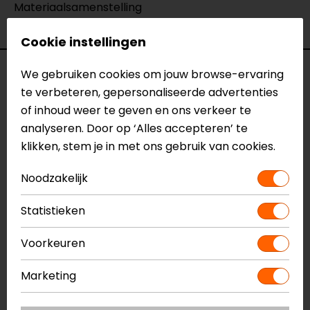
Materiaalsamenstelling
100% polyester
Cookie instellingen
Specificaties
We gebruiken cookies om jouw browse-ervaring
te verbeteren, gepersonaliseerde advertenties
Naam
of inhoud weer te geven en ons verkeer te
Voltor Motorjas
Model
analyseren. Door op ‘Alles accepteren’ te
BTB126
Merk
klikken, stem je in met ons gebruik van cookies.
Bering
Kleur
Zwart-Grijs
Noodzakelijk
Aanritsbaar
Rits rondom
Certificeringsklasse
A
Statistieken
Materiaal
Textiel, Softshell
Membraan
Vast
Voorkeuren
Rijstijl
Touring
Seizoen
Winter, Mid-season
Marketing
Ventilatie
Ventilatieritsen
Waterdicht
Ja