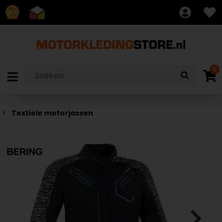
8.7
0
Textiele motorjassen