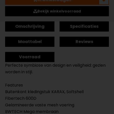
Bekijk winkelvoorraad
Omschrijving
Specificaties
Maattabel
Reviews
Voorraad
Perfecte symbiose van design en veiligheid: gezien
worden in stijl.
Features
Buitenkant kledingstuk KARAX, Softshell
Fibertech 600D
Gelamineerde vaste mesh voering
BWTECH Mega membraan