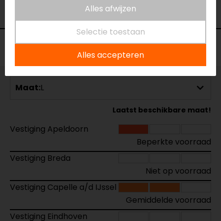
Alles afwijzen
Thermovoering
Lange mouwen thermo
Selectie toestaan
Voorraad
Alles accepteren
Maat:
L
Laatst beschikbare maat!
Vestiging Apeldoorn
Beperkte voorraad
Vestiging Breda
Niet op voorraad
Vestiging Capelle a/d IJssel
Gemiddelde voorraad
Vestiging Eindhoven