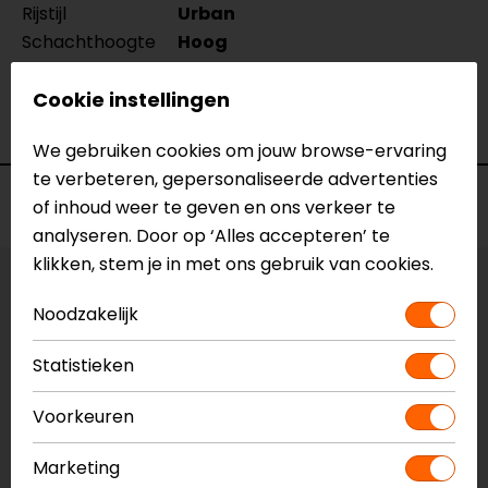
Rijstijl
Urban
Schachthoogte
Hoog
Seizoen
Zomer
Cookie instellingen
Ventilatie
Niet geventileerd
Waterdicht
Nee
We gebruiken cookies om jouw browse-ervaring
te verbeteren, gepersonaliseerde advertenties
Voorraad
of inhoud weer te geven en ons verkeer te
analyseren. Door op ‘Alles accepteren’ te
klikken, stem je in met ons gebruik van cookies.
Maat:
36
Noodzakelijk
Vestiging Apeldoorn
Statistieken
Niet op voorraad
Vestiging Breda
Voorkeuren
Niet op voorraad
Marketing
Vestiging Capelle a/d IJssel