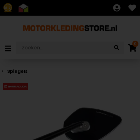
8.7
0
Spiegels