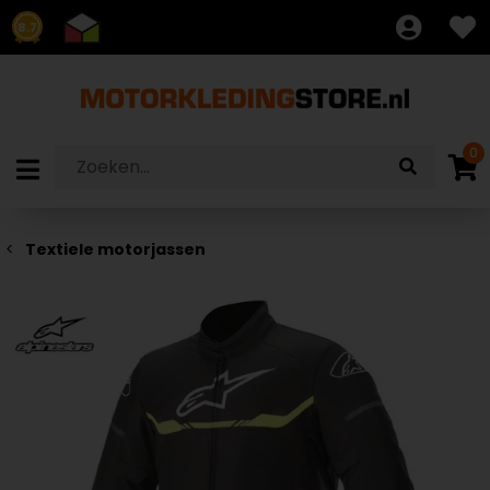
8.7
0
Textiele motorjassen