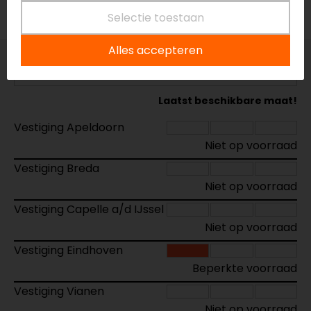
Voorraad
Selectie toestaan
Alles accepteren
Maat:
S
Laatst beschikbare maat!
Vestiging Apeldoorn
Niet op voorraad
Vestiging Breda
Niet op voorraad
Vestiging Capelle a/d IJssel
Niet op voorraad
Vestiging Eindhoven
Beperkte voorraad
Vestiging Vianen
Niet op voorraad