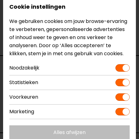
Specificaties
Cookie instellingen
Naam
T-SP S Waterproof Motorjas
We gebruiken cookies om jouw browse-ervaring
Model
3200120
te verbeteren, gepersonaliseerde advertenties
Merk
Alpinestars
of inhoud weer te geven en ons verkeer te
Kleur
Zwart-Fluor
analyseren. Door op ‘Alles accepteren’ te
klikken, stem je in met ons gebruik van cookies.
Reviews (1)
Noodzakelijk
Statistieken
23-02-2021
Voorkeuren
Past perfect. Heerlijke jas!
Marketing
- Derksen
Alles afwijzen