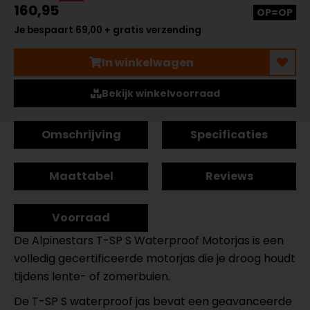
160,95
OP=OP
Je bespaart 69,00 + gratis verzending
In winkelwagen
Bekijk winkelvoorraad
Omschrijving
Specificaties
Maattabel
Reviews
Voorraad
De Alpinestars T-SP S Waterproof Motorjas is een
volledig gecertificeerde motorjas die je droog houdt
tijdens lente- of zomerbuien.
De T-SP S waterproof jas bevat een geavanceerde