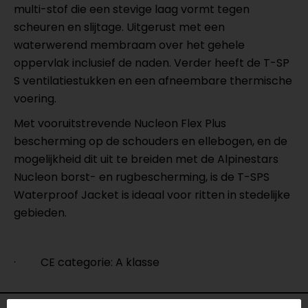
multi-stof die een stevige laag vormt tegen
scheuren en slijtage. Uitgerust met een
waterwerend membraam over het gehele
oppervlak inclusief de naden. Verder heeft de T-SP
S ventilatiestukken en een afneembare thermische
voering.
Met vooruitstrevende Nucleon Flex Plus
bescherming op de schouders en ellebogen, en de
mogelijkheid dit uit te breiden met de Alpinestars
Nucleon borst- en rugbescherming, is de T-SPS
Waterproof Jacket is ideaal voor ritten in stedelijke
gebieden.
·
CE categorie: A klasse