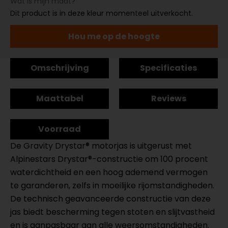
Wat is mijn maat?
Dit product is in deze kleur momenteel uitverkocht.
Hou me op de hoogte
Omschrijving
Specificaties
Maattabel
Reviews
Voorraad
De Gravity Drystar® motorjas is uitgerust met
Alpinestars Drystar®-constructie om 100 procent
waterdichtheid en een hoog ademend vermogen
te garanderen, zelfs in moeilijke rijomstandigheden.
De technisch geavanceerde constructie van deze
jas biedt bescherming tegen stoten en slijtvastheid
en is aanpasbaar aan alle weersomstandigheden.