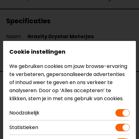
Specificaties
Naam
Gravity Drystar Motorjas
Model
3203720
Cookie instellingen
Merk
Alpinestars
Kleur
Bruin
We gebruiken cookies om jouw browse-ervaring
te verbeteren, gepersonaliseerde advertenties
Reviews (3)
of inhoud weer te geven en ons verkeer te
analyseren. Door op ‘Alles accepteren’ te
klikken, stem je in met ons gebruik van cookies.
10-12-2023
Noodzakelijk
geen toelichting gegeven
Statistieken
- Anoniem