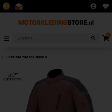
8.7
0
Textiele motorjassen