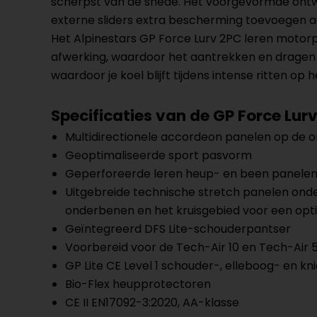
scherpst van de snede. Het voorgevormde ontw
externe sliders extra bescherming toevoegen aa
Het Alpinestars GP Force Lurv 2PC leren motor
afwerking, waardoor het aantrekken en dragen g
waardoor je koel blijft tijdens intense ritten op he
Specificaties van de GP Force Lur
Multidirectionele accordeon panelen op de o
Geoptimaliseerde sport pasvorm
Geperforeerde leren heup- en been panelen 
Uitgebreide technische stretch panelen onde
onderbenen en het kruisgebied voor een op
Geïntegreerd DFS Lite-schouderpantser
Voorbereid voor de Tech-Air 10 en Tech-Air 
GP Lite CE Level 1 schouder-, elleboog- en k
Bio-Flex heupprotectoren
CE II EN17092-3:2020, AA-klasse