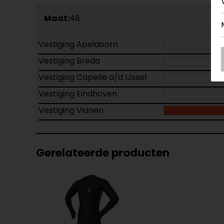
Maat:
48
Vestiging Apeldoorn
Vestiging Breda
Vestiging Capelle a/d IJssel
Vestiging Eindhoven
Vestiging Vianen
Gerelateerde producten