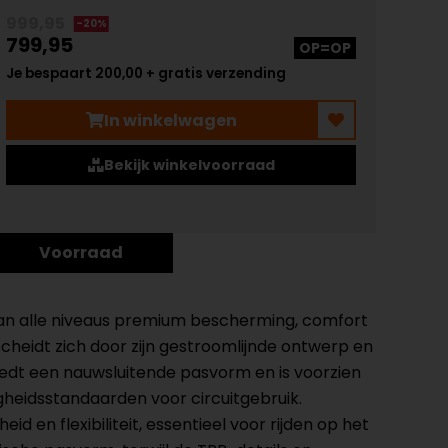
999,95
-20%
799,95
OP=OP
Je bespaart 200,00 + gratis verzending
In winkelwagen
Bekijk winkelvoorraad
Voorraad
an alle niveaus premium bescherming, comfort
scheidt zich door zijn gestroomlijnde ontwerp en
iedt een nauwsluitende pasvorm en is voorzien
gheidsstandaarden voor circuitgebruik.
 en flexibiliteit, essentieel voor rijden op het