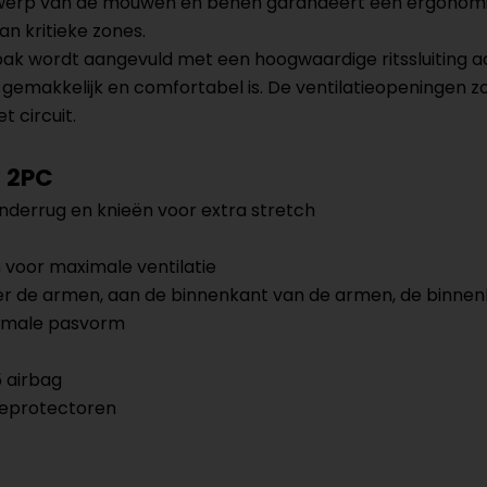
erp van de mouwen en benen garandeert een ergonomisc
n kritieke zones.
pak wordt aangevuld met een hoogwaardige ritssluiting a
emakkelijk en comfortabel is. De ventilatieopeningen zo
t circuit.
v 2PC
nderrug en knieën voor extra stretch
voor maximale ventilatie
r de armen, aan de binnenkant van de armen, de binnenk
timale pasvorm
5 airbag
nieprotectoren