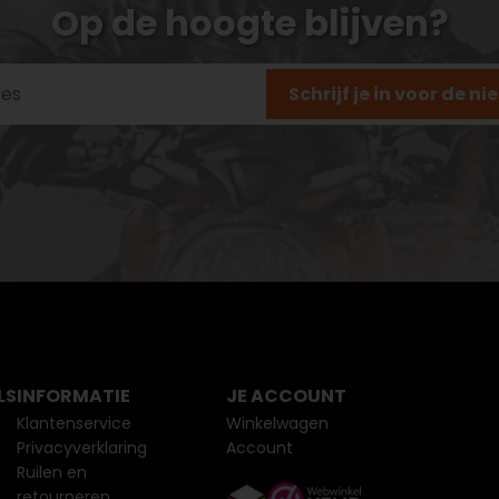
Op de hoogte blijven?
Schrijf je in voor de n
LS
INFORMATIE
JE ACCOUNT
Klantenservice
Winkelwagen
Privacyverklaring
Account
Ruilen en
retourneren