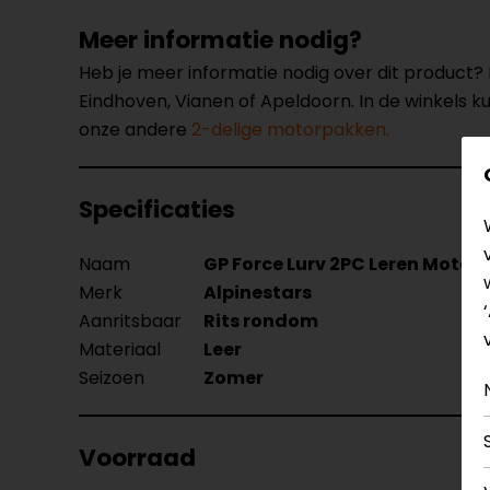
Meer informatie nodig?
Heb je meer informatie nodig over dit product
Eindhoven, Vianen of Apeldoorn. In de winkels 
onze andere
2-delige motorpakken.
Specificaties
Naam
GP Force Lurv 2PC Leren Motor
Merk
Alpinestars
Aanritsbaar
Rits rondom
Materiaal
Leer
Seizoen
Zomer
Voorraad