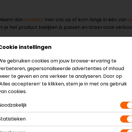
? Neem dan
contact
met ons op of kom langs in één van
o
kun je het product bekijken & passen en staan onze verko
Cookie instellingen
We gebruiken cookies om jouw browse-ervaring te
verbeteren, gepersonaliseerde advertenties of inhoud
pak
Model
weer te geven en ons verkeer te analyseren. Door op
Kleur
‘Alles accepteren’ te klikken, stem je in met ons gebruik
Certificeringsklasse
van cookies.
Rijstijl
Ventilatie
Noodzakelijk
Statistieken