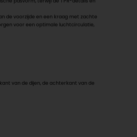
he pasvorm, terwijl de TPR-details en
an de voorzijde en een kraag met zachte
rgen voor een optimale luchtcirculatie,
ant van de dijen, de achterkant van de