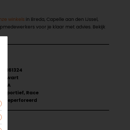
nze winkels
in Breda, Capelle aan den IJssel,
opmedewerkers voor je klaar met advies. Bekijk
3161324
Zwart
AA
Sportief, Race
Geperforeerd