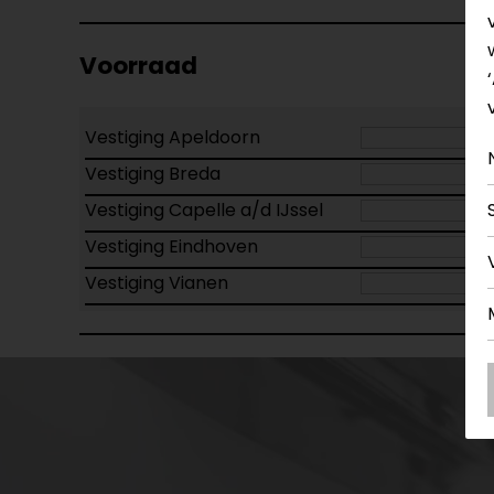
Voorraad
Vestiging Apeldoorn
Vestiging Breda
Vestiging Capelle a/d IJssel
Vestiging Eindhoven
Vestiging Vianen