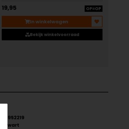
19,95
OP=OP
In winkelwagen
Bekijk winkelvoorraad
6952219
Zwart