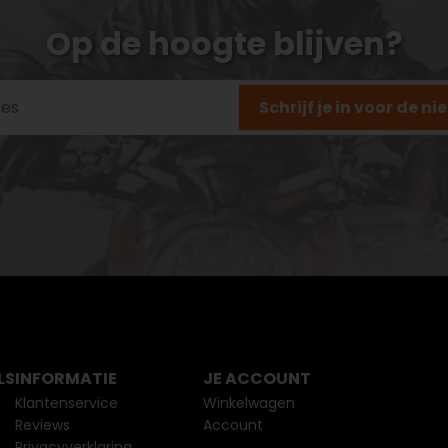
Op de hoogte blijven?
Schrijf je in voor de n
LS
INFORMATIE
JE ACCOUNT
Klantenservice
Winkelwagen
Reviews
Account
Privacyverklaring