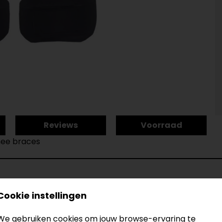
Reviews
Voorraad
knee braces
Cookie instellingen
NEE BRACES
Model
Kleur
We gebruiken cookies om jouw browse-ervaring te