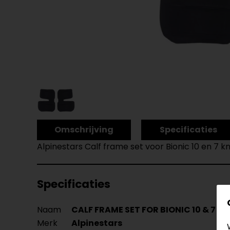
Omschrijving
Specificaties
Alpinestars Calf frame set voor Bionic 10 en 7 
Specificaties
Naam
CALF FRAME SET FOR BIONIC 10 & 7 K
Merk
Alpinestars