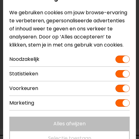
We gebruiken cookies om jouw browse-ervaring
te verbeteren, gepersonaliseerde advertenties
Maat:
XXL
of inhoud weer te geven en ons verkeer te
analyseren. Door op ‘Alles accepteren’ te
Vestiging Apeldoorn
klikken, stem je in met ons gebruik van cookies.
Niet op voorraad
Vestiging Breda
Noodzakelijk
Niet op voorraad
Statistieken
Vestiging Capelle a/d IJssel
Niet op voorraad
Voorkeuren
Vestiging Eindhoven
Niet op voorraad
Marketing
Vestiging Vianen
Niet op voorraad
Alles afwijzen
Selectie toestaan