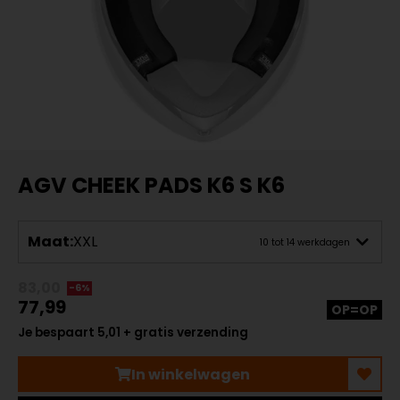
AGV CHEEK PADS K6 S K6
Maat:
XXL
10 tot 14 werkdagen
83,00
-6%
77,99
OP=OP
Je bespaart 5,01 + gratis verzending
In winkelwagen