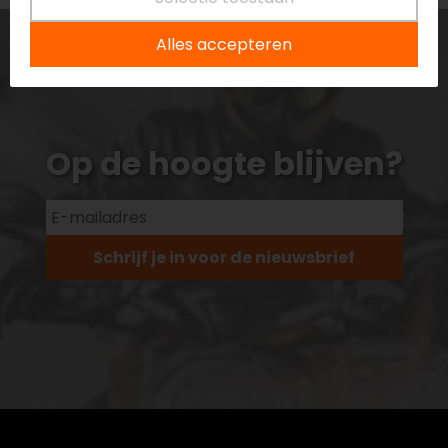
Alles accepteren
Op de hoogte blijven?
Schrijf je in voor de nieuwsbrief