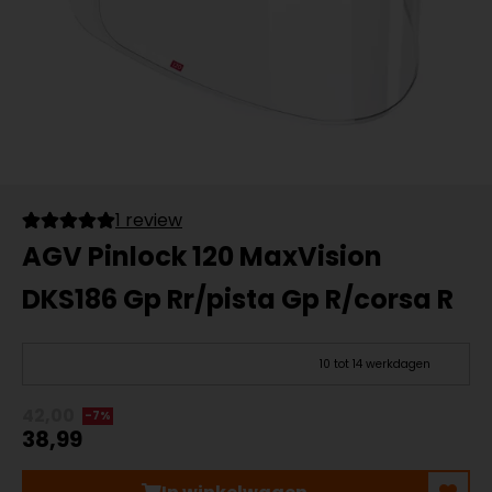
1 review
AGV Pinlock 120 MaxVision
DKS186 Gp Rr/pista Gp R/corsa R
10 tot 14 werkdagen
42,00
-7%
38,99