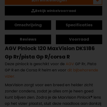
In winkelwagen
Bekijk winkelvoorraad
Omschrijving
Specificaties
Reviews
Voorraad
AGV Pinlock 120 MaxVision DKS186
Gp Rr/pista Gp R/corsa R
Deze pinlock is geschikt voor de
AGV
GP Rr, Pista
GP R en de Corsa R helm en voor
dit bijbehorende
vizier.
MaxVision zorgt voor een breed en helder zicht
zonder condens, zodat je alles om je heen goed
kunt blijven zien. Zodra je de MaxVision Pinlock® lens
op het vizier plaatst, sluit deze naadloos aan dankzij