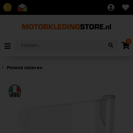
8.7
0
Pinlock vizieren