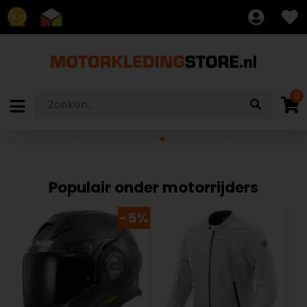
8.7
0
Populair onder motorrijders
-5%