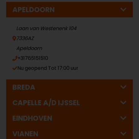
APELDOORN
Laan van Westenenk 104
7336AZ
Apeldoorn
+31765151510
Nu geopend
Tot 17:00 uur
BREDA
CAPELLE A/D IJSSEL
EINDHOVEN
VIANEN