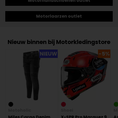
Motorhandschoenen outlet
Motorlaarzen outlet
Nieuw binnen bij Motorkledingstore
NIEUW
-5%
Motoholic
Shoei
M
Miles Cargo Denim
X-SPR Pro Marquez 9
Ax