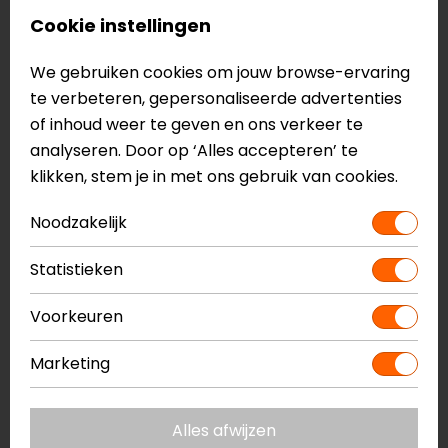
Lees meer...
Cookie instellingen
We gebruiken cookies om jouw browse-ervaring
te verbeteren, gepersonaliseerde advertenties
of inhoud weer te geven en ons verkeer te
analyseren. Door op ‘Alles accepteren’ te
klikken, stem je in met ons gebruik van cookies.
Noodzakelijk
Statistieken
Systeemhelm vs integraalhelm: wat
Voorkeuren
is de beste keuze?
Lees meer...
Marketing
Bekijk alle blogs >
Alles afwijzen