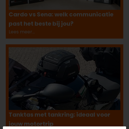
Cardo vs Sena: welk communicatie
past het beste bij jou?
Lees meer...
Tanktas met tankring: ideaal voor
jouw motortrip