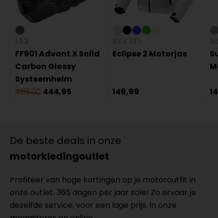
LS2
REV'IT!
S
FF901 Advant X Solid
Eclipse 2 Motorjas
S
Carbon Glossy
M
Systeemhelm
469,00
444,95
149,99
1
De beste deals in onze
motorkledingoutlet
Profiteer van hoge kortingen op je motoroutfit in
onze outlet. 365 dagen per jaar sale! Zo ervaar je
dezelfde service, voor een lage prijs. In onze
megastores en online.